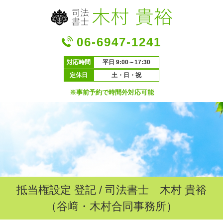
06-6947-1241
対応時間
平日 9:00～17:30
定休日
土・日・祝
※事前予約で時間外対応可能
抵当権設定 登記 / 司法書士 木村 貴裕
（谷﨑・木村合同事務所）