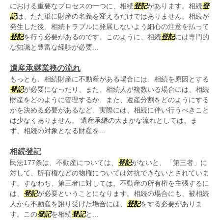
における重要なプロセスの一つに、相続
登記
があります。相続
登
記
は、ただ単に財産の名義を変えるだけではありません。相続が
発生した後、相続トラブルに発展しないよう細心の注意を払って
登記
を行う必要があるのです。このように、相続
登記
には専門的
な知識と豊富な経験が必要...
遺産承継業務の流れ
もっとも、相続財産に不動産がある場合には、相続を原因とする
登記
が必要になったり、また、相続人が複数いる場合には、相続
財産をどのように管理するか、また、遺産分割をどのようにする
かを決める必要があるなど、実際には、相続に伴い行うべきこと
は少なくありません。 遺産承継の大まかな流れとしては、ま
ず、相続の対象となる財産を...
相続登記
民法177条は、不動産については、
登記
がないと、「第三者」に
対して、所有権などの物権については対抗できないとされていま
す。すなわち、第三者に対しては、不動産の所有権を主張するに
は、
登記
が必要ということになります。相続の場合にも、被相続
人から不動産を譲り受けた場合には、
登記
をする必要がありま
す。この
登記
を相続
登記
と...