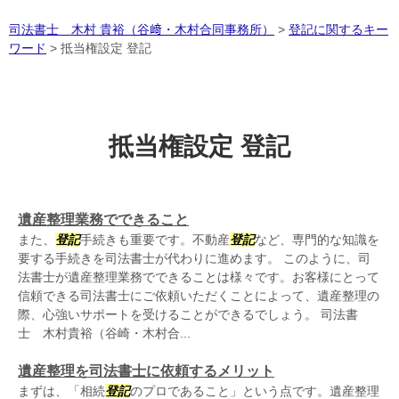
司法書士 木村 貴裕（谷﨑・木村合同事務所）
>
登記に関するキー
ワード
>
抵当権設定 登記
抵当権設定 登記
遺産整理業務でできること
また、
登記
手続きも重要です。不動産
登記
など、専門的な知識を
要する手続きを司法書士が代わりに進めます。 このように、司
法書士が遺産整理業務でできることは様々です。お客様にとって
信頼できる司法書士にご依頼いただくことによって、遺産整理の
際、心強いサポートを受けることができるでしょう。 司法書
士 木村貴裕（谷崎・木村合...
遺産整理を司法書士に依頼するメリット
まずは、「相続
登記
のプロであること」という点です。遺産整理