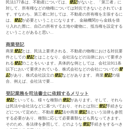
民法177条は、不動産については、
登記
がないと、「第三者」に
対して、所有権などの物権については対抗できないとされていま
す。すなわち、第三者に対しては、不動産の所有権を主張するに
は、
登記
が必要ということになります。 金融機関から金銭を借
り入れた際に、自己の所有する土地や建物に、抵当権を設定する
ということがあると思い...
商業登記
商業
登記
とは、民法上要求される、不動産の物権における対抗要
件としての
登記
とはことなり、会社法などの法律において要求さ
れる
登記
のことをいいます。具体的な例としては、会社法911条
以下において要求されている、株式会社などの会社についての
登
記
があり、株式会社設立の
登記
などがあります。 商業
登記
の場
合、例えば、会社法で要...
登記業務を司法書士に依頼するメリット
登記
といっても、様々な種類の
登記
があります。そして、それら
は民法や会社法などに基づいており、それとは別に
登記
手続きな
どについて定めた、不動産
登記
法や商業
登記
法という法律も参照
する必要があり、種類に応じて必要書類なども異なってきます。
そのため、各法律を参照して、どのような
登記
手続きをするべき