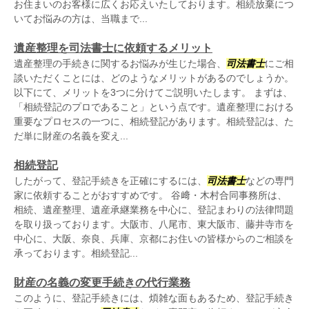
お住まいのお客様に広くお応えいたしております。相続放棄につ
いてお悩みの方は、当職まで...
遺産整理を司法書士に依頼するメリット
遺産整理の手続きに関するお悩みが生じた場合、
司法書士
にご相
談いただくことには、どのようなメリットがあるのでしょうか。
以下にて、メリットを3つに分けてご説明いたします。 まずは、
「相続登記のプロであること」という点です。遺産整理における
重要なプロセスの一つに、相続登記があります。相続登記は、た
だ単に財産の名義を変え...
相続登記
したがって、登記手続きを正確にするには、
司法書士
などの専門
家に依頼することがおすすめです。 谷﨑・木村合同事務所は、
相続、遺産整理、遺産承継業務を中心に、登記まわりの法律問題
を取り扱っております。大阪市、八尾市、東大阪市、藤井寺市を
中心に、大阪、奈良、兵庫、京都にお住いの皆様からのご相談を
承っております。相続登記...
財産の名義の変更手続きの代行業務
このように、登記手続きには、煩雑な面もあるため、登記手続き