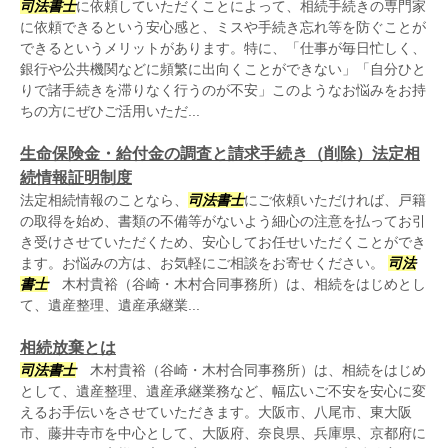
司法書士
に依頼していただくことによって、相続手続きの専門家
に依頼できるという安心感と、ミスや手続き忘れ等を防ぐことが
できるというメリットがあります。特に、「仕事が毎日忙しく、
銀行や公共機関などに頻繁に出向くことができない」「自分ひと
りで諸手続きを滞りなく行うのが不安」このようなお悩みをお持
ちの方にぜひご活用いただ...
生命保険金・給付金の調査と請求手続き（削除）法定相
続情報証明制度
法定相続情報のことなら、
司法書士
にご依頼いただければ、戸籍
の取得を始め、書類の不備等がないよう細心の注意を払ってお引
き受けさせていただくため、安心してお任せいただくことができ
ます。お悩みの方は、お気軽にご相談をお寄せください。
司法
書士
木村貴裕（谷崎・木村合同事務所）は、相続をはじめとし
て、遺産整理、遺産承継業...
相続放棄とは
司法書士
木村貴裕（谷崎・木村合同事務所）は、相続をはじめ
として、遺産整理、遺産承継業務など、幅広いご不安を安心に変
えるお手伝いをさせていただきます。大阪市、八尾市、東大阪
市、藤井寺市を中心として、大阪府、奈良県、兵庫県、京都府に