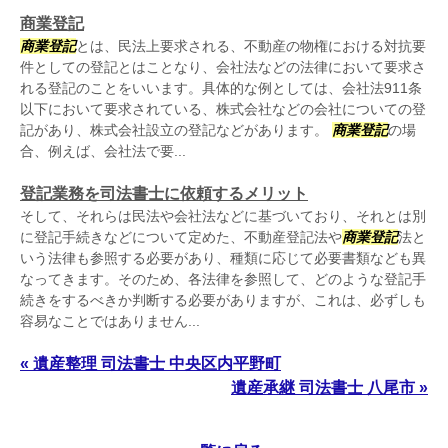
商業登記
商業登記
とは、民法上要求される、不動産の物権における対抗要
件としての登記とはことなり、会社法などの法律において要求さ
れる登記のことをいいます。具体的な例としては、会社法911条
以下において要求されている、株式会社などの会社についての登
記があり、株式会社設立の登記などがあります。
商業登記
の場
合、例えば、会社法で要...
登記業務を司法書士に依頼するメリット
そして、それらは民法や会社法などに基づいており、それとは別
に登記手続きなどについて定めた、不動産登記法や
商業登記
法と
いう法律も参照する必要があり、種類に応じて必要書類なども異
なってきます。そのため、各法律を参照して、どのような登記手
続きをするべきか判断する必要がありますが、これは、必ずしも
容易なことではありません...
« 遺産整理 司法書士 中央区内平野町
遺産承継 司法書士 八尾市 »