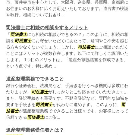
市、藤井寺市を中心として、大阪府、奈良県、兵庫県、京都府に
お住まいのお客様に広くお応えいたしております。遺言書の検認
や執行、相続についてお困り...
司法書士に相続の相談をするメリット
「
司法書士
にも相続の相談ができるの？」このように、相続の相
談を
司法書士
にお寄せいただくにあたって、疑問やご不安を感じ
る方も少なくないでしょう。しかし、
司法書士
にご相談いただく
ことにはメリットが複数存在します。以下にて詳しくご説明いた
します。 1つ目のメリットは、「遺産分割協議書を作成できる」
という点です。特に初め...
遺産整理業務でできること
銀行や証券会社、法務局など、手続きを行うべき機関は多岐にわ
たりますが、
司法書士
がしっかりとご対応させていただきます。
また、登記手続きも重要です。不動産登記など、専門的な知識を
要する手続きを
司法書士
が代わりに進めます。 このように、
司
法書士
が遺産整理業務でできることは様々です。お客様にとって
信頼できる
司法書士
にご依...
遺産整理業務受任者とは？