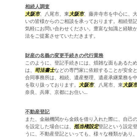
相続人調査
大阪市
、八尾市、東
大阪市
、藤井寺市を中心に、
いの皆様からのご相談を承っております。相続登
気軽にお問い合わせください。豊富な知識と経験
法をご提案させていただきます。
財産の名義の変更手続きの代行業務
このように、登記手続きには、煩雑な面もあるた
は、
司法書士
などの専門家に依頼することが安全と
合同事務所は、相続、遺産整理、遺産承継業務を
を取り扱っております。
大阪市
、八尾市、東
大阪
奈良、兵庫、京都にお住い...
不動産登記
また、金融機関から金銭を借り入れた際に、自己
を設定した場合には、
抵当権設定
登記という設定登
うに、不動産登記といっても、様々な種類があり