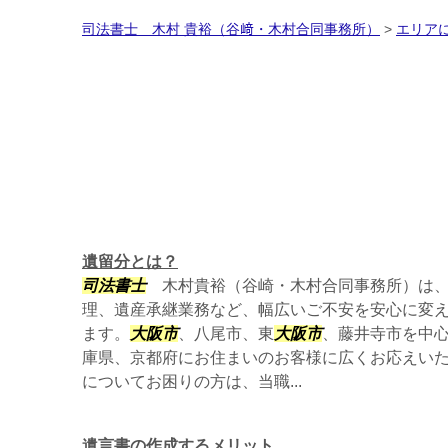
司法書士 木村 貴裕（谷﨑・木村合同事務所）
>
エリア
遺留分とは？
司法書士
木村貴裕（谷崎・木村合同事務所）は、
理、遺産承継業務など、幅広いご不安を安心に変
ます。
大阪市
、八尾市、東
大阪市
、藤井寺市を中
庫県、京都府にお住まいのお客様に広くお応えい
についてお困りの方は、当職...
遺言書の作成するメリット