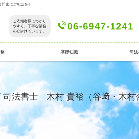
専門家にご相談を！
ご依頼者様にわかり
06-6947-1241
やすく、丁寧な業務
を心掛けています。
業務
基礎知識
司法
 / 司法書士 木村 貴裕（谷﨑・木