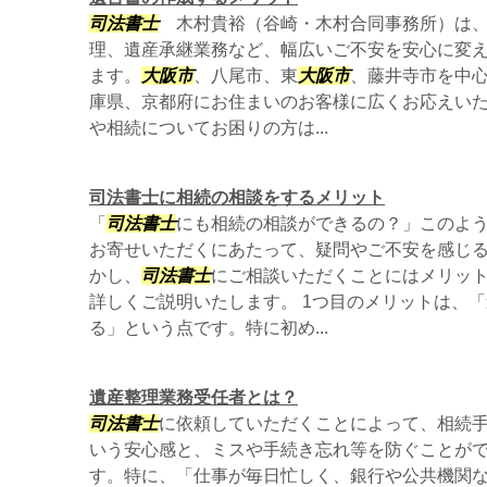
司法書士
木村貴裕（谷崎・木村合同事務所）は、
理、遺産承継業務など、幅広いご不安を安心に変
ます。
大阪市
、八尾市、東
大阪市
、藤井寺市を中
庫県、京都府にお住まいのお客様に広くお応えい
や相続についてお困りの方は...
司法書士に相続の相談をするメリット
「
司法書士
にも相続の相談ができるの？」このよ
お寄せいただくにあたって、疑問やご不安を感じ
かし、
司法書士
にご相談いただくことにはメリッ
詳しくご説明いたします。 1つ目のメリットは、
る」という点です。特に初め...
遺産整理業務受任者とは？
司法書士
に依頼していただくことによって、相続
いう安心感と、ミスや手続き忘れ等を防ぐことが
す。特に、「仕事が毎日忙しく、銀行や公共機関