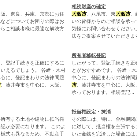
相続財産の確定
大阪、奈良、兵庫、京都にお住
大阪市
、八尾市、東
大阪市
、
記などについてお困りの際はお
いの皆様からのご相談を承っ
からご相談者様に最適な解決方
気軽にお問い合わせください
法をご提案させていただきま
所有者移転登記
め、登記手続きを正確にするに
したがって、登記手続きを正
いえるでしょう。 谷﨑・木村
とがおすすめです。 谷﨑・
中心に、登記まわりの法律問題
中心に、登記まわりの法律問
市
、藤井寺市を中心に、大阪、
市
、藤井寺市を中心に、大阪
承っております。相続登記...
抵当権設定・抹消
の所有する土地や建物に抵当権
その際には、特に、金融機関
記が必要になります。 このよ
に対して、抵当権を主張する
、様式も異なるため、不動産手
いた金銭を完済した場合には