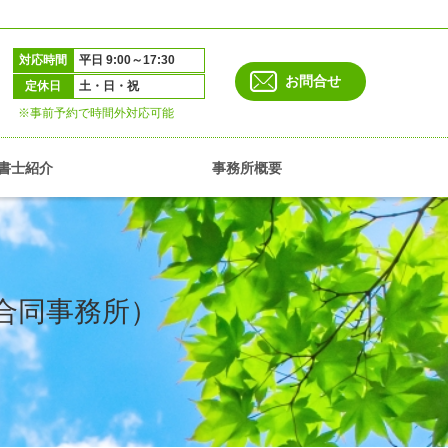
対応時間
平日 9:00～17:30
お問合せ
定休日
土・日・祝
※事前予約で時間外対応可能
書士紹介
事務所概要
村合同事務所）