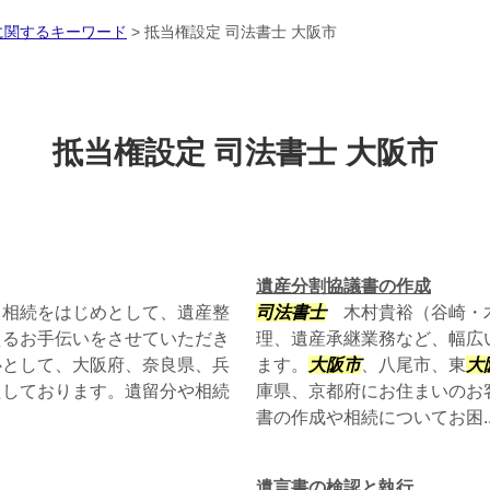
に関するキーワード
>
抵当権設定 司法書士 大阪市
抵当権設定 司法書士 大阪市
遺産分割協議書の作成
相続をはじめとして、遺産整
司法書士
木村貴裕（谷崎・木
えるお手伝いをさせていただき
理、遺産承継業務など、幅広
心として、大阪府、奈良県、兵
ます。
大阪市
、八尾市、東
大
たしております。遺留分や相続
庫県、京都府にお住まいのお
書の作成や相続についてお困..
遺言書の検認と執行