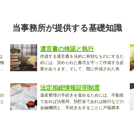
当事務所が提供する基礎知識
遺言書の検認と執行
な
作成する遺言書を法的に有効なものにするた
物
めには、決められた書式を守って作成する必
.
要があります。そして、既に作成された有
効...
い.
法定相続情報証明制度
の
遺産整理の手続きを進めるためには、不動産
と
であれば法務局、預貯金であれば銀行などの
金融機関と、手続きをするごとに戸籍謄本
等...
ま.