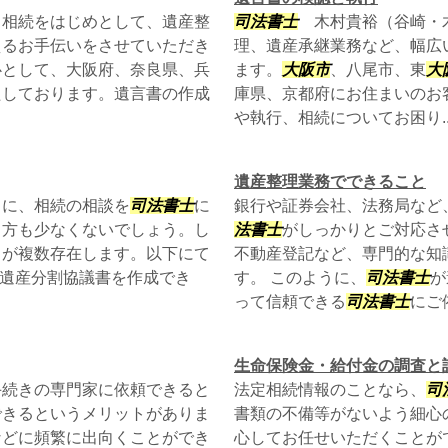
相続をはじめとして、遺産整
司法書士
木村貴裕（谷崎・木
えるお手伝いをさせていただき
理、遺産承継業務など、幅広
心として、大阪府、奈良県、兵
ます。
大阪市
、八尾市、東
大
たしております。遺言書の作成
庫県、京都府にお住まいのお
や執行、相続についてお困り..
遺産整理業務でできること
うに、相続の相談を
司法書士
に
銀行や証券会社、法務局など
る方も少なくないでしょう。し
法書士
がしっかりとご対応さ
トが複数存在します。以下にて
不動産登記など、専門的な知
「遺産分割協議書を作成でき
す。 このように、
司法書士
が
って信頼できる
司法書士
にご依
生命保険金・給付金の調査と
手続きの専門家に依頼できると
法定相続情報のことなら、
司
できるというメリットがありま
書類の不備等がないよう細心
などに頻繁に出向くことができ
心してお任せいただくことが