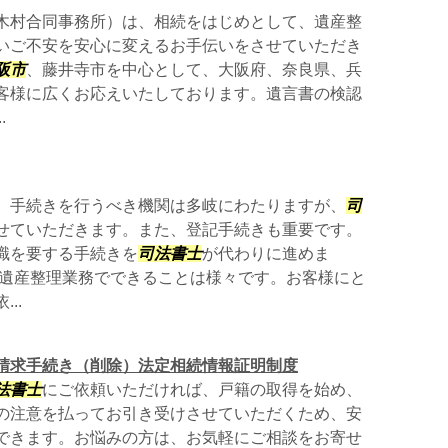
村合同事務所）は、相続をはじめとして、遺産整
いご不安を安心に変えるお手伝いをさせていただき
阪市
、藤井寺市を中心として、大阪府、奈良県、兵
客様に広くお応えいたしております。遺言書の検認
.
、手続きを行うべき機関は多岐にわたりますが、
司
せていただきます。また、登記手続きも重要です。
識を要する手続きを
司法書士
が代わりに進めま
遺産整理業務でできることは様々です。お客様にと
...
請求手続き（削除）法定相続情報証明制度
法書士
にご依頼いただければ、戸籍の取得を始め、
の注意を払ってお引き受けさせていただくため、安
できます。お悩みの方は、お気軽にご相談をお寄せ