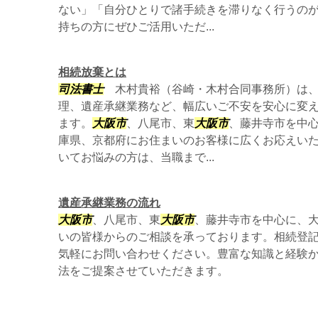
ない」「自分ひとりで諸手続きを滞りなく行うの
持ちの方にぜひご活用いただ...
相続放棄とは
司法書士
木村貴裕（谷崎・木村合同事務所）は、
理、遺産承継業務など、幅広いご不安を安心に変
ます。
大阪市
、八尾市、東
大阪市
、藤井寺市を中
庫県、京都府にお住まいのお客様に広くお応えい
いてお悩みの方は、当職まで...
遺産承継業務の流れ
大阪市
、八尾市、東
大阪市
、藤井寺市を中心に、
いの皆様からのご相談を承っております。相続登
気軽にお問い合わせください。豊富な知識と経験
法をご提案させていただきます。