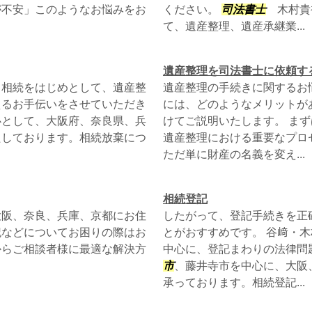
が不安」このようなお悩みをお
ください。
司法書士
木村貴
て、遺産整理、遺産承継業...
遺産整理を司法書士に依頼す
相続をはじめとして、遺産整
遺産整理の手続きに関するお
えるお手伝いをさせていただき
には、どのようなメリットが
心として、大阪府、奈良県、兵
けてご説明いたします。 ま
たしております。相続放棄につ
遺産整理における重要なプロ
ただ単に財産の名義を変え...
相続登記
大阪、奈良、兵庫、京都にお住
したがって、登記手続きを正
記などについてお困りの際はお
とがおすすめです。 谷﨑・
からご相談者様に最適な解決方
中心に、登記まわりの法律問
市
、藤井寺市を中心に、大阪
承っております。相続登記...