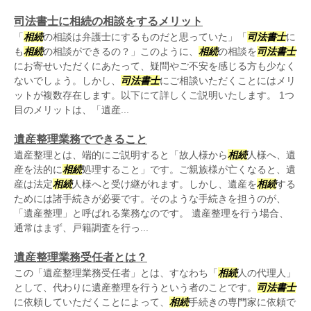
司法書士に相続の相談をするメリット
「
相続
の相談は弁護士にするものだと思っていた」「
司法書士
に
も
相続
の相談ができるの？」このように、
相続
の相談を
司法書士
にお寄せいただくにあたって、疑問やご不安を感じる方も少なく
ないでしょう。しかし、
司法書士
にご相談いただくことにはメリ
ットが複数存在します。以下にて詳しくご説明いたします。 1つ
目のメリットは、「遺産...
遺産整理業務でできること
遺産整理とは、端的にご説明すると「故人様から
相続
人様へ、遺
産を法的に
相続
処理すること」です。ご親族様が亡くなると、遺
産は法定
相続
人様へと受け継がれます。しかし、遺産を
相続
する
ためには諸手続きが必要です。そのような手続きを担うのが、
「遺産整理」と呼ばれる業務なのです。 遺産整理を行う場合、
通常はまず、戸籍調査を行っ...
遺産整理業務受任者とは？
この「遺産整理業務受任者」とは、すなわち「
相続
人の代理人」
として、代わりに遺産整理を行うという者のことです。
司法書士
に依頼していただくことによって、
相続
手続きの専門家に依頼で