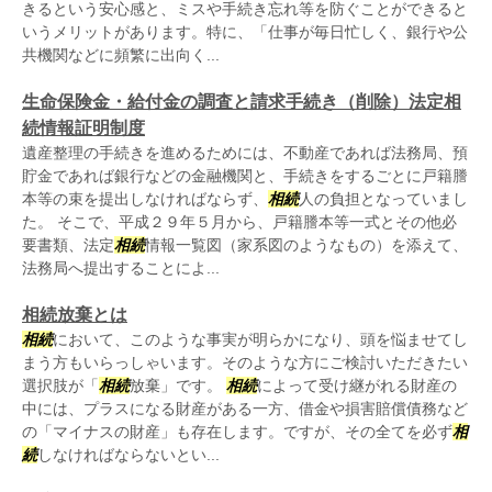
きるという安心感と、ミスや手続き忘れ等を防ぐことができると
いうメリットがあります。特に、「仕事が毎日忙しく、銀行や公
共機関などに頻繁に出向く...
生命保険金・給付金の調査と請求手続き（削除）法定相
続情報証明制度
遺産整理の手続きを進めるためには、不動産であれば法務局、預
貯金であれば銀行などの金融機関と、手続きをするごとに戸籍謄
本等の束を提出しなければならず、
相続
人の負担となっていまし
た。 そこで、平成２９年５月から、戸籍謄本等一式とその他必
要書類、法定
相続
情報一覧図（家系図のようなもの）を添えて、
法務局へ提出することによ...
相続放棄とは
相続
において、このような事実が明らかになり、頭を悩ませてし
まう方もいらっしゃいます。そのような方にご検討いただきたい
選択肢が「
相続
放棄」です。
相続
によって受け継がれる財産の
中には、プラスになる財産がある一方、借金や損害賠償債務など
の「マイナスの財産」も存在します。ですが、その全てを必ず
相
続
しなければならないとい...