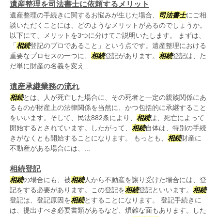
遺産整理を司法書士に依頼するメリット
遺産整理の手続きに関するお悩みが生じた場合、
司法書士
にご相
談いただくことには、どのようなメリットがあるのでしょうか。
以下にて、メリットを3つに分けてご説明いたします。 まずは、
「
相続
登記のプロであること」という点です。遺産整理における
重要なプロセスの一つに、
相続
登記があります。
相続
登記は、た
だ単に財産の名義を変え...
遺産承継業務の流れ
相続
とは、人が死亡した場合に、その死者と一定の親族関係にあ
るものが財産上の法律関係を当然に、かつ包括的に承継すること
をいいます。そして、民法882条により、
相続
は、死亡によって
開始するとされています。したがって、
相続
自体は、特別の手続
きがなくとも開始することになります。 もっとも、
相続
財産に
不動産がある場合には、...
相続登記
相続
の場合にも、被
相続
人から不動産を譲り受けた場合には、登
記をする必要があります。この登記を
相続
登記といいます。
相続
登記は、登記原因を
相続
とすることになります。 登記手続きに
は、提出すべき必要書類があるなど、煩雑な面もあります。した