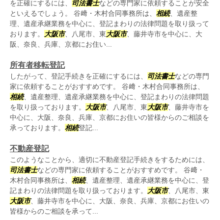
を正確にするには、
司法書士
などの専門家に依頼することが安全
といえるでしょう。 谷﨑・木村合同事務所は、
相続
、遺産整
理、遺産承継業務を中心に、登記まわりの法律問題を取り扱って
おります。
大阪市
、八尾市、東
大阪市
、藤井寺市を中心に、大
阪、奈良、兵庫、京都にお住い...
所有者移転登記
したがって、登記手続きを正確にするには、
司法書士
などの専門
家に依頼することがおすすめです。 谷﨑・木村合同事務所は、
相続
、遺産整理、遺産承継業務を中心に、登記まわりの法律問題
を取り扱っております。
大阪市
、八尾市、東
大阪市
、藤井寺市を
中心に、大阪、奈良、兵庫、京都にお住いの皆様からのご相談を
承っております。
相続
登記...
不動産登記
このようなことから、適切に不動産登記手続きをするためには、
司法書士
などの専門家に依頼することがおすすめです。 谷﨑・
木村合同事務所は、
相続
、遺産整理、遺産承継業務を中心に、登
記まわりの法律問題を取り扱っております。
大阪市
、八尾市、東
大阪市
、藤井寺市を中心に、大阪、奈良、兵庫、京都にお住いの
皆様からのご相談を承って...