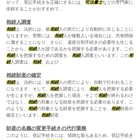
がって、登記手続きを正確にするには、
司法書士
などの専門家に
依頼することがおすすめで...
相続人調査
相続
は、法的には、被
相続
人の死亡により自動的に生じることに
なりますが、実際には、
相続
人が複数人いる場合には、共有関係
に属することになり、さらに、遺産分割手続きの必要性も生じる
ことから、
相続
人が誰であるかを把握する必要があります。この
相続
人を把握するための調査を、
相続
人調査といいます。この
相
続
人調査は、
相続
、および...
相続財産の確定
相続
は、法的には、被
相続
人の死亡により、自動で行われること
になります。そして、
相続
人調査により、
相続
人を把握する必要
が生じますが、
相続
人を把握した場合、そこで
相続
が終わるわけ
ではなく、
相続
の対象となる財産を把握する必要があります。こ
のような、
相続
の対象となる財産を把握することを、
相続
財産の
確定といいます。
相続
財産...
財産の名義の変更手続きの代行業務
このように、登記手続きには、煩雑な面もあるため、登記手続き