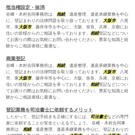
抵当権設定・抹消
谷﨑・木村合同事務所は、
相続
、遺産整理、遺産承継業務を中心
に、登記まわりの法律問題を取り扱っております。
大阪市
、八尾
市、東
大阪市
、藤井寺市を中心に、大阪、奈良、兵庫、京都にお
住いの皆様からのご相談を承っております。
相続
登記などについ
てお困りの際はお気軽にお問い合わせください。豊富な知識と経
験からご相談者様に最適な...
商業登記
谷﨑・木村合同事務所は、
相続
、遺産整理、遺産承継業務を中心
に、登記まわりの法律問題を取り扱っております。
大阪市
、八尾
市、東
大阪市
、藤井寺市を中心に、大阪、奈良、兵庫、京都にお
住いの皆様からのご相談を承っております。
相続
登記などについ
てお困りの際はお気軽にお問い合わせください。豊富な知識と経
験からご相談者様に最適な...
登記業務を司法書士に依頼するメリット
したがって、登記手続きを正確にするには、
司法書士
などの専門
家に依頼することが安全といえるでしょう。 谷﨑・木村合同事
務所は、
相続
、遺産整理、遺産承継業務を中心に、登記まわりの