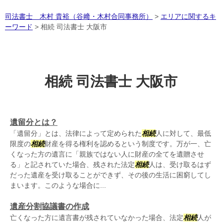
司法書士 木村 貴裕（谷﨑・木村合同事務所）
>
エリアに関するキ
ーワード
>
相続 司法書士 大阪市
相続 司法書士 大阪市
遺留分とは？
「遺留分」とは、法律によって定められた
相続
人に対して、最低
限度の
相続
財産を得る権利を認めるという制度です。万が一、亡
くなった方の遺言に「親族ではない人に財産の全てを遺贈させ
る」と記されていた場合、残された法定
相続
人は、受け取るはず
だった遺産を受け取ることができず、その後の生活に困窮してし
まいます。このような場合に...
遺産分割協議書の作成
亡くなった方に遺言書が残されていなかった場合、法定
相続
人が