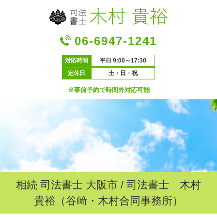
06-6947-1241
対応時間
平日 9:00～17:30
定休日
土・日・祝
※事前予約で時間外対応可能
相続 司法書士 大阪市 / 司法書士 木村
貴裕（谷﨑・木村合同事務所）