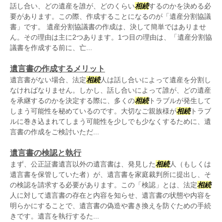
話し合い、どの遺産を誰が、どのくらい
相続
するのかを決める必
要があります。この際、作成することになるのが「遺産分割協議
書」です。 遺産分割協議書の作成は、決して簡単ではありませ
ん。その理由は主に2つあります。1つ目の理由は、「遺産分割協
議書を作成する前に、亡...
遺言書の作成するメリット
遺言書がない場合、法定
相続
人は話し合いによって遺産を分割し
なければなりません。しかし、話し合いによって誰が、どの遺産
を承継するのかを決定する際に、多くの
相続
トラブルが発生して
しまう可能性を秘めているのです。大切なご親族様が
相続
トラブ
ルに巻き込まれてしまう可能性を少しでも少なくするために、遺
言書の作成をご検討いただ...
遺言書の検認と執行
まず、公正証書遺言以外の遺言書は、発見した
相続
人（もしくは
遺言書を保管していた者）が、遺言書を家庭裁判所に提出し、そ
の検認を請求する必要があります。この「検認」とは、法定
相続
人に対して遺言書の存在と内容を知らせ、遺言書の状態や内容を
明らかにすることで、遺言書の偽造や書き換えを防ぐための手続
きです。遺言を執行するた...