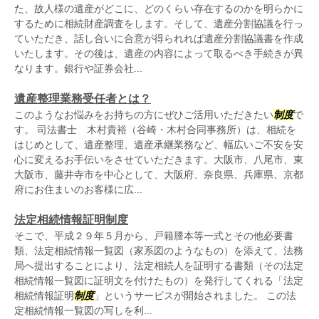
た、故人様の遺産がどこに、どのくらい存在するのかを明らかに
するために相続財産調査をします。そして、遺産分割協議を行っ
ていただき、話し合いに合意が得られれば遺産分割協議書を作成
いたします。その後は、遺産の内容によって取るべき手続きが異
なります。銀行や証券会社...
遺産整理業務受任者とは？
このようなお悩みをお持ちの方にぜひご活用いただきたい
制度
で
す。 司法書士 木村貴裕（谷崎・木村合同事務所）は、相続を
はじめとして、遺産整理、遺産承継業務など、幅広いご不安を安
心に変えるお手伝いをさせていただきます。大阪市、八尾市、東
大阪市、藤井寺市を中心として、大阪府、奈良県、兵庫県、京都
府にお住まいのお客様に広...
法定相続情報証明制度
そこで、平成２９年５月から、戸籍謄本等一式とその他必要書
類、法定相続情報一覧図（家系図のようなもの）を添えて、法務
局へ提出することにより、法定相続人を証明する書類（その法定
相続情報一覧図に証明文を付けたもの）を発行してくれる「法定
相続情報証明
制度
」というサービスが開始されました。 この法
定相続情報一覧図の写しを利...