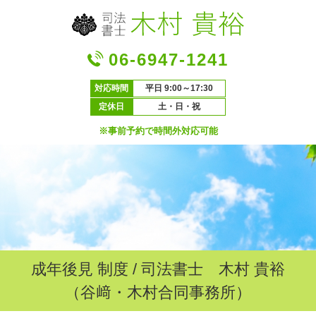
06-6947-1241
対応時間
平日 9:00～17:30
定休日
土・日・祝
※事前予約で時間外対応可能
成年後見 制度 / 司法書士 木村 貴裕
（谷﨑・木村合同事務所）