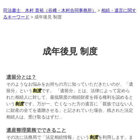
司法書士 木村 貴裕（谷﨑・木村合同事務所）
>
相続・遺言に関す
るキーワード
>
成年後見 制度
成年後見 制度
遺留分とは？
そのようなお悩みをお持ちの方に知っていただきたいのが、「遺
留分」という
制度
です。 「遺留分」とは、法律によって定めら
れた相続人に対して、最低限度の相続財産を得る権利を認めると
いう
制度
です。万が一、亡くなった方の遺言に「親族ではない人
に財産の全てを遺贈させる」と記されていた場合、残された法定
相続人は、受け取るはずだ...
遺産整理業務でできること
その次に法務局で「法定相続情報」という
制度
を利用します。ま