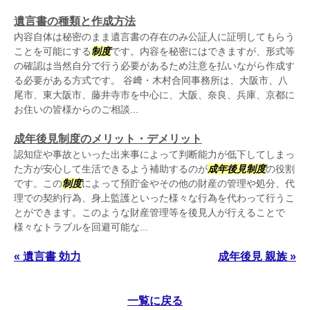
遺言書の種類と作成方法
内容自体は秘密のまま遺言書の存在のみ公証人に証明してもらう
ことを可能にする
制度
です。内容を秘密にはできますが、形式等
の確認は当然自分で行う必要があるため注意を払いながら作成す
る必要がある方式です。 谷﨑・木村合同事務所は、大阪市、八
尾市、東大阪市、藤井寺市を中心に、大阪、奈良、兵庫、京都に
お住いの皆様からのご相談...
成年後見制度のメリット・デメリット
認知症や事故といった出来事によって判断能力が低下してしまっ
た方が安心して生活できるよう補助するのが
成年後見
制度
の役割
です。この
制度
によって預貯金やその他の財産の管理や処分、代
理での契約行為、身上監護といった様々な行為を代わって行うこ
とができます。このような財産管理等を後見人が行えることで
様々なトラブルを回避可能な...
« 遺言書 効力
成年後見 親族 »
一覧に戻る