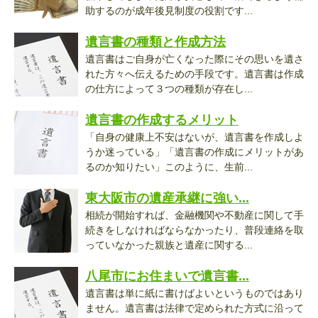
助するのが成年後見制度の役割です...
遺言書の種類と作成方法
遺言書はご自身が亡くなった際にその思いを遺さ
れた方々へ伝えるための手段です。遺言書は作成
の仕方によって３つの種類が存在し...
遺言書の作成するメリット
「自身の健康上不安はないが、遺言書を作成しよ
うか迷っている」「遺言書の作成にメリットがあ
るのか知りたい」このように、生前...
東大阪市の遺産承継に強い...
相続が開始すれば、金融機関や不動産に関して手
続きをしなければならなかったり、普段連絡を取
っていなかった親族と遺産に関する...
八尾市にお住まいで遺言書...
遺言書は単に紙に書けばよいというものではあり
ません。遺言書は法律で定められた方式に沿って