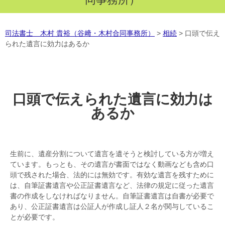
司法書士 木村 貴裕（谷﨑・木村合同事務所）
>
相続
>
口頭で伝え
られた遺言に効力はあるか
口頭で伝えられた遺言に効力は
あるか
生前に、遺産分割について遺言を遺そうと検討している方が増え
ています。もっとも、その遺言が書面ではなく動画なども含め口
頭で残された場合、法的には無効です。有効な遺言を残すために
は、自筆証書遺言や公正証書遺言など、法律の規定に従った遺言
書の作成をしなければなりません。自筆証書遺言は自書が必要で
あり、公正証書遺言は公証人が作成し証人２名が関与しているこ
とが必要です。