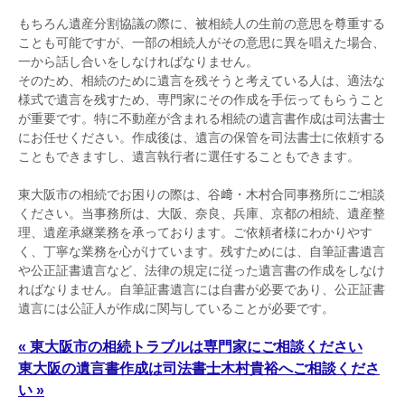
もちろん遺産分割協議の際に、被相続人の生前の意思を尊重する
ことも可能ですが、一部の相続人がその意思に異を唱えた場合、
一から話し合いをしなければなりません。
そのため、相続のために遺言を残そうと考えている人は、適法な
様式で遺言を残すため、専門家にその作成を手伝ってもらうこと
が重要です。特に不動産が含まれる相続の遺言書作成は司法書士
にお任せください。作成後は、遺言の保管を司法書士に依頼する
こともできますし、遺言執行者に選任することもできます。
東大阪市の相続でお困りの際は、谷﨑・木村合同事務所にご相談
ください。当事務所は、大阪、奈良、兵庫、京都の相続、遺産整
理、遺産承継業務を承っております。ご依頼者様にわかりやす
く、丁寧な業務を心がけています。残すためには、自筆証書遺言
や公正証書遺言など、法律の規定に従った遺言書の作成をしなけ
ればなりません。自筆証書遺言には自書が必要であり、公正証書
遺言には公証人が作成に関与していることが必要です。
« 東大阪市の相続トラブルは専門家にご相談ください
東大阪の遺言書作成は司法書士木村貴裕へご相談くださ
い »