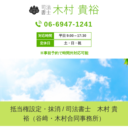
06-6947-1241
対応時間
平日 9:00～17:30
定休日
土・日・祝
※事前予約で時間外対応可能
抵当権設定・抹消 / 司法書士 木村 貴
裕（谷﨑・木村合同事務所）